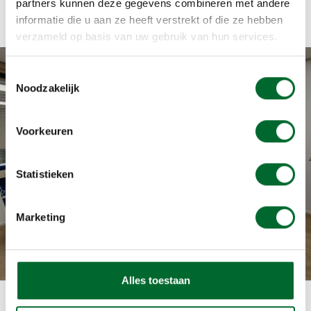
partners kunnen deze gegevens combineren met andere
informatie die u aan ze heeft verstrekt of die ze hebben
verzameld op basis van uw gebruik van hun services.
Toestemmingsselectie
Noodzakelijk
Kleine chirurgie
Voorkeuren
NuevoCare Huisartspraktijk voert diverse verrichtingen uit.
Voor deze behandelingen betaalt u geen eigen risico en
Statistieken
bent u zeer snel aan de beurt.
Marketing
Alles toestaan