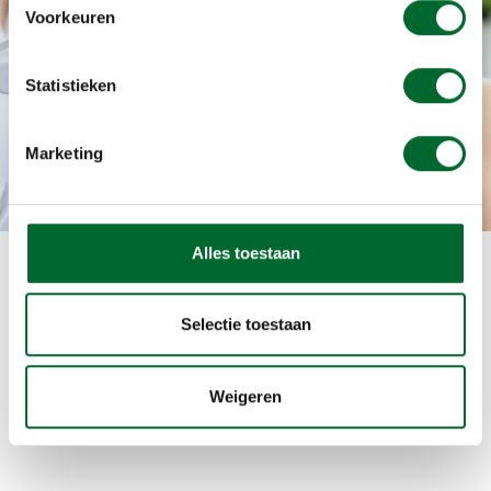
Echografie
Voorkeuren
Echografie binnen de praktijk met direct uitslag
Statistieken
CHBB gecertificeerd
Marketing
Alles toestaan
Selectie toestaan
Weigeren