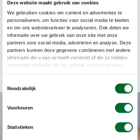
Deze website maakt gebruik van cookies
We gebruiken cookies om content en advertenties te
personaliseren, om functies voor social media te bieden
en om ons websiteverkeer te analyseren. Ook delen we
informatie over uw gebruik van onze site met onze
partners voor social media, adverteren en analyse. Deze
partners kunnen deze gegevens combineren met andere
informatie die u aan ze heeft verstrekt of die ze hebben
verzameld op basis van uw gebruik van hun services.
Toestemmingsselectie
Noodzakelijk
Verwijderen van littekens
Voorkeuren
Wij bieden u chirurgische verwijdering van littekens tegen
de scherpste tarieven
Statistieken
Contact